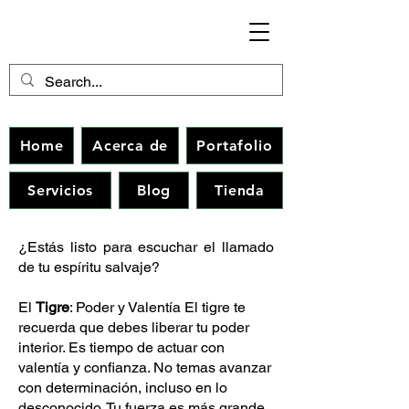
Home
Acerca de
Portafolio
Servicios
Blog
Tienda
¿Estás listo para escuchar el llamado
de tu espíritu salvaje?
El
Tigre
: Poder y Valentía El tigre te
recuerda que debes liberar tu poder
interior. Es tiempo de actuar con
valentía y confianza. No temas avanzar
con determinación, incluso en lo
desconocido. Tu fuerza es más grande