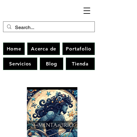
Home
Acerca de
Portafolio
Servicios
Blog
Tienda