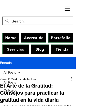
Home
Acerca de
Portafolio
Servicios
Blog
Tienda
Entrada
All Posts
7 mar 2024
4 min de lectura
All Posts
El Arte de la Gratitud:
Oráculos
Consejos para practicar la
gratitud en la vida diaria