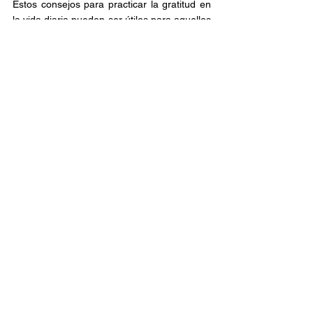
Estos consejos para practicar la gratitud en 
la vida diaria pueden ser útiles para aquellos 
que deseen cultivar esta grandiosa cualidad. 
Al practicar la gratitud de manera regular, se 
puede experimentar una mayor alegría, 
satisfacción y bienestar emocional.