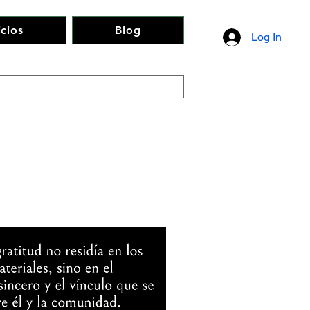
icios
Blog
Log In