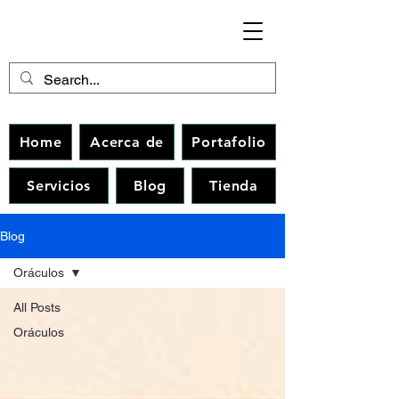
Home
Acerca de
Portafolio
Servicios
Blog
Tienda
Blog
Oráculos
All Posts
Oráculos